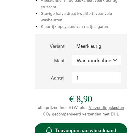
Alleskunner in de badkamer: veerkrachtig
en zacht
Stevige halve draai kwaliteit: voor vele
wasbeurten
Kleurrijk upcyclen: van restjes garen
Variant
Meerkleurig
Maat
Aantal
€ 8,90
alle prijzen incl. BTW, plus
Verzendingskosten
CO₂-gecompenseerd verzenden met DHL
Toevoegen aan winkelmand