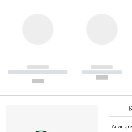
------------
------------
----------- ----------- ----------
----------- -----------
-
--,-- €
--,-- €
K
Advies, r