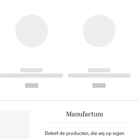
------------
------------
----------- ----------- ----------
----------- ----------- ----------
- -----------
-
--,-- €
--,-- €
Manufactum
Beleef de producten, die wij op eigen