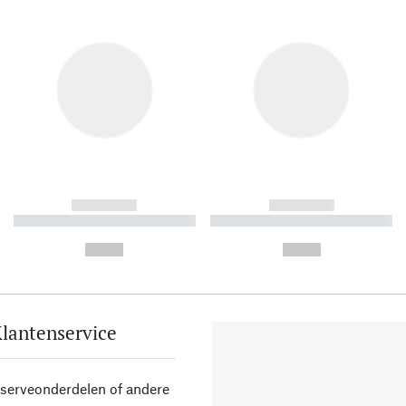
------------
------------
----------- ----------- ----------
----------- ----------- ----------
-
-
--,-- €
--,-- €
lantenservice
eserveonderdelen of andere