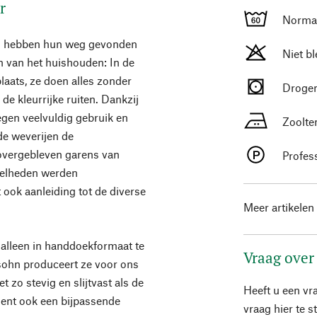
r
Normaa
en hebben hun weg gevonden
Niet b
 van het huishouden: In de
laats, ze doen alles zonder
Drogen
 de kleurrijke ruiten. Dankzij
tegen veelvuldig gebruik en
Zoolte
de weverijen de
vergebleven garens van
Profes
veelheden werden
 ook aanleiding tot de diverse
Meer artikelen
 alleen in handdoekformaat te
Vraag over
sohn produceert ze voor ons
 zo stevig en slijtvast als de
Heeft u een vr
ment ook een bijpassende
vraag hier te 