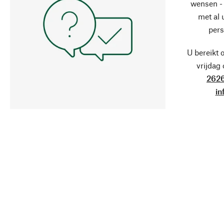
wensen - 
met al
pers
U bereikt 
vrijdag
2626
in