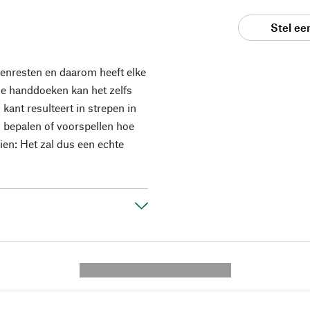
Stel ee
enresten en daarom heeft elke
de handdoeken kan het zelfs
ant resulteert in strepen in
n bepalen of voorspellen hoe
zien: Het zal dus een echte
---------- --------------