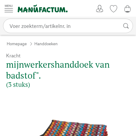
Passer au contenu
Account
Kijklijst
€ 0
Homepage
Handdoeken
Kracht
mijnwerkershanddoek van
badstof".
(3 stuks)