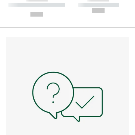
----------- ----------- --------
----------- -----------
---
--,-- €
--,-- €