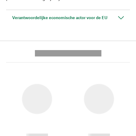
Verantwoordelijke economische actor voor de EU
---------- --------------
------------
------------