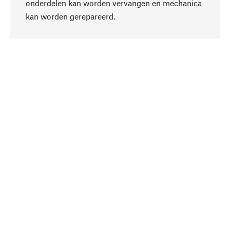
onderdelen kan worden vervangen en mechanica
Naar boven
kan worden gerepareerd.
Bewust
Bij onze productkeuze staat de duurzaamheid
centraal. Wij kiezen voor natuurlijke
bestanddelen en materialen, die kunnen worden
verzorgd, evenals op een efficiënt gebruik van
hulpbronnen en sociaal aanvaardbare productie.
Geselecteerd
Als uw competente partner werken wij