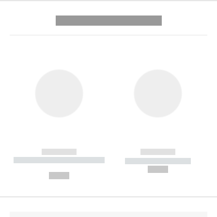
---------- --------------
------------
------------
----------- ----------- --------
----------- -----------
---
--,-- €
--,-- €