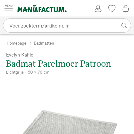
Passer au contenu
Account
Kijklijst
€ 0
Homepage
Badmatten
Evelyn Kahle
Badmat Parelmoer Patroon
Lichtgrijs - 50 × 70 cm