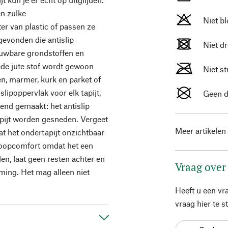
en zulke
Niet b
er van plastic of passen ze
 gevonden die antislip
Niet d
ieuwbare grondstoffen en
de jute stof wordt gewoon
Niet st
en, marmer, kurk en parket of
slipoppervlak voor elk tapijt,
Geen d
send gemaakt: het antislip
apijt worden gesneden. Vergeet
Meer artikelen
dat het ondertapijt onzichtbaar
t loopcomfort omdat het een
n, laat geen resten achter en
Vraag over
ming. Het mag alleen niet
Heeft u een vr
vraag hier te 