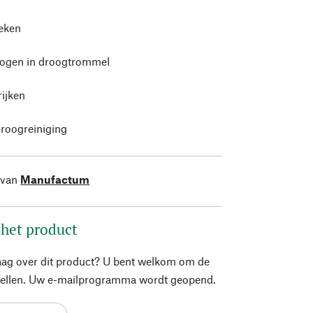
leken
rogen in droogtrommel
rijken
roogreiniging
 van
Manufactum
 het product
aag over dit product? U bent welkom om de
stellen. Uw e-mailprogramma wordt geopend.