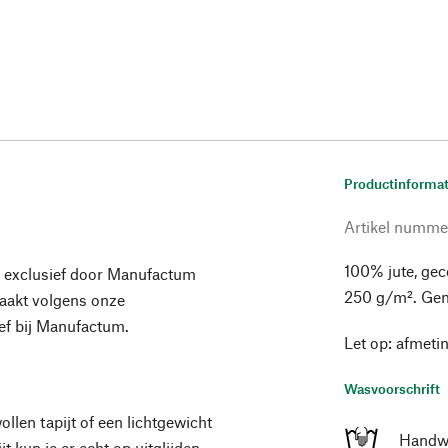
Productinformat
Artikel numme
100% jute, gec
 exclusief door Manufactum
250 g/m². Gem
maakt volgens onze
ief bij Manufactum.
Let op: afmeti
Wasvoorschrift
len tapijt of een lichtgewicht
Handw
t kun je er echt op uitglijden.