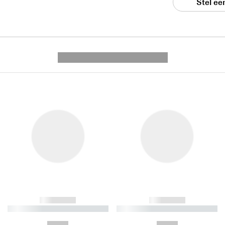
Stel ee
---------- --------------
------------
------------
----------- ----------- ----------
----------- ----------- ----------
-
-
--,-- €
--,-- €