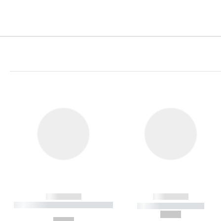
------------
------------
----------- ----------- ----------
----------- -----------
-
--,-- €
--,-- €