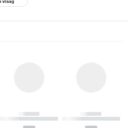
n vraag
------------
------------
----------- ----------- ----------
----------- ----------- ----------
- -----------
-
--,-- €
--,-- €