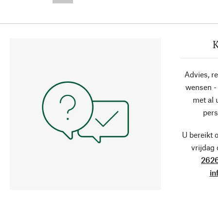
K
Advies, r
wensen - 
met al
pers
U bereikt 
vrijdag
2626
in