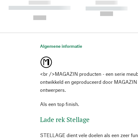
------------
------------
----------- ----------- ----------
----------- -----------
-
--,-- €
--,-- €
Algemene informatie
<br />MAGAZIN producten - een serie meub
ontwikkeld en geproduceerd door MAGAZIN
ontwerpers.
Als een top finish.
Lade rek Stellage
STELLAGE dient vele doelen als een zeer func