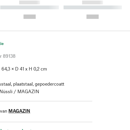
------------
------------
----------- ----------- ----------
----------- ----------- ----------
- -----------
-
--,-- €
--,-- €
ie
r
89138
 64,3 × D 41 x H 0,2 cm
staal, plaatstaal, gepoedercoatt
Nüssli / MAGAZIN
 van
MAGAZIN