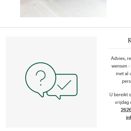
K
Advies, r
wensen - 
met al
pers
U bereikt 
vrijdag
2626
in