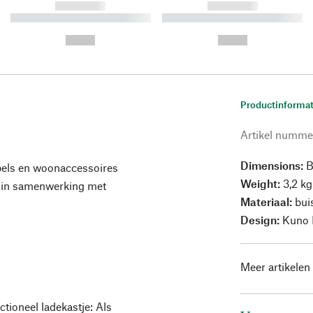
------------
------------
----------- ----------- ----------
----------- ----------- ----------
-
-
--,-- €
--,-- €
Productinformat
Artikel numme
Dimensions:
B
els en woonaccessoires
Weight:
3,2 kg
 in samenwerking met
Materiaal:
buis
Design:
Kuno 
Meer artikelen
tioneel ladekastje: Als