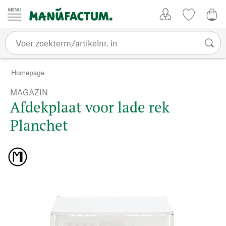
Passer au contenu
Account
Kijklijst
€ 0
Homepage
MAGAZIN
Afdekplaat voor lade rek
Planchet