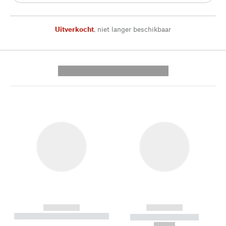
Uitverkocht
,
niet langer beschikbaar
---------- --------------
------------
------------
----------- ----------- --------
----------- -----------
---
--,-- €