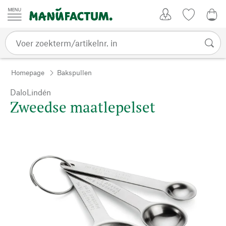
Passer au contenu
Account
Kijklijst
€ 0
Homepage
Bakspullen
DaloLindén
Zweedse maatlepelset