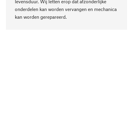
levensduur. Wij letten erop dat afzonderlijke
onderdelen kan worden vervangen en mechanica
Naar boven
kan worden gerepareerd.
Bewust
Bij onze productkeuze staat de duurzaamheid
centraal. Wij kiezen voor natuurlijke
bestanddelen en materialen, die kunnen worden
verzorgd, evenals op een efficiënt gebruik van
hulpbronnen en sociaal aanvaardbare productie.
Geselecteerd