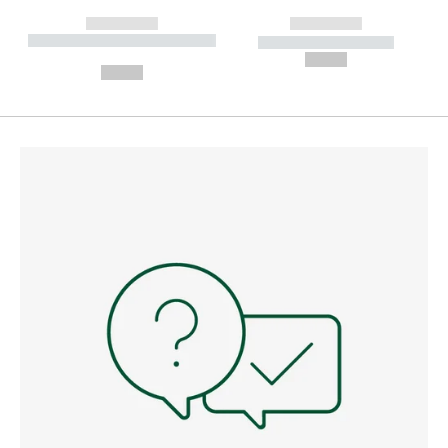
------------
------------
----------- ----------- --------
----------- -----------
---
--,-- €
--,-- €