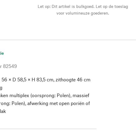
Let op: Dit artikel is bulkgoed. Let op de toeslag
voor volumineuze goederen.
ie
r
82549
 56 × D 58,5 × H 83,5 cm, zithoogte 46 cm
kg
en multiplex (oorsprong: Polen), massief
ong: Polen), afwerking met open poriën of
lak