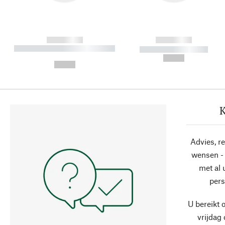
------------
------------
----------- ----------- ----------
----------- -----------
-
--,-- €
--,-- €
K
Advies, r
wensen - 
met al
pers
U bereikt 
vrijdag