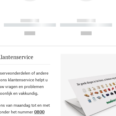
------------
------------
----------- ----------- ----------
----------- ----------- ----------
-
-
--,-- €
--,-- €
lantenservice
eserveonderdelen of andere
ons klantenservice helpt u
 uw vragen en problemen
oonlijk en vakkundig.
ons van maandag tot en met
 onder het nummer
0800