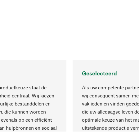
Geselecteerd
productkeuze staat de
Als uw competente partne
eid centraal. Wij kiezen
wij consequent samen met
urlijke bestanddelen en
vaklieden en vinden goede
n, die kunnen worden
die uw alledaagse leven d
 evenals op een efficiënt
optimale keuze van het ma
an hulpbronnen en sociaal
uitstekende productie verr
are productie.