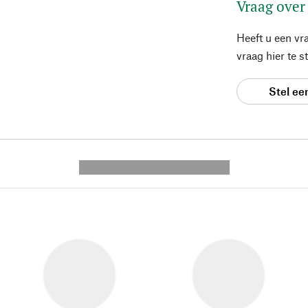
Vraag over
Heeft u een vr
vraag hier te 
Stel ee
---------- --------------