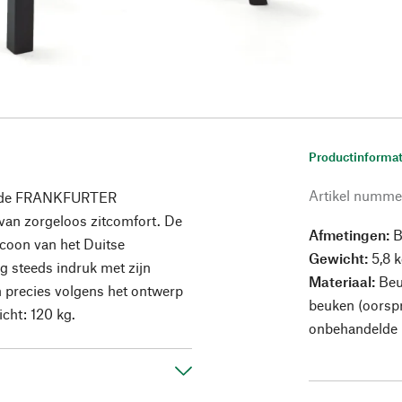
Productinformat
Artikel numme
an de FRANKFURTER
an zorgeloos zitcomfort. De
Afmetingen:
B
icoon van het Duitse
Gewicht:
5,8 
g steeds indruk met zijn
Materiaal:
Beuk
n precies volgens het ontwerp
beuken (oorspr
cht: 120 kg.
onbehandelde 