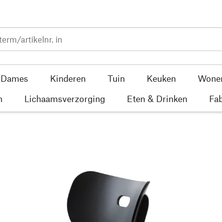
Dames
Kinderen
Tuin
Keuken
Wone
n
Lichaamsverzorging
Eten & Drinken
Fab