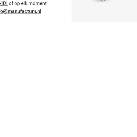
101
of op elk moment
fo@manufactum.nl