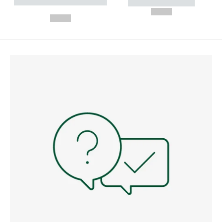
----------- ----------- --------
----------- -----------
---
--,-- €
--,-- €