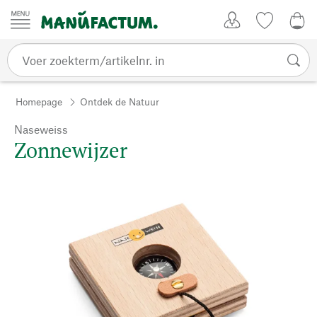
Passer au contenu
Account
Kijklijst
€ 0
Homepage
Ontdek de Natuur
Naseweiss
Zonnewijzer