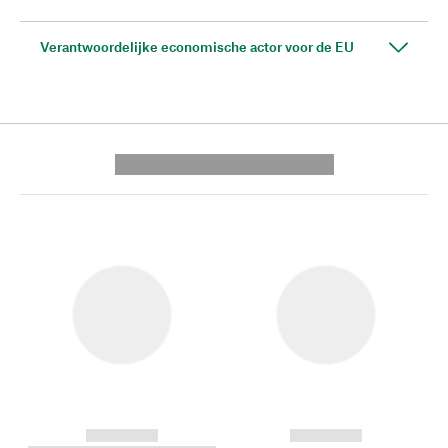
Verantwoordelijke economische actor voor de EU
---------- --------------
------------
------------