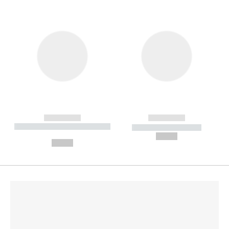
------------
------------
----------- ----------- --------
----------- -----------
---
--,-- €
--,-- €