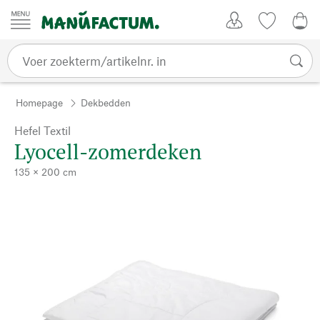
Passer au contenu
Account
Kijklijst
€ 0
Homepage
Dekbedden
Hefel Textil
Lyocell-zomerdeken
135 × 200 cm