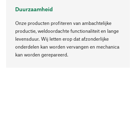
Duurzaamheid
Onze producten profiteren van ambachtelijke
productie, weldoordachte functionaliteit en lange
levensduur. Wij letten erop dat afzonderlijke
onderdelen kan worden vervangen en mechanica
Naar boven
kan worden gerepareerd.
Bewust
Bij onze productkeuze staat de duurzaamheid
centraal. Wij kiezen voor natuurlijke
bestanddelen en materialen, die kunnen worden
verzorgd, evenals op een efficiënt gebruik van
hulpbronnen en sociaal aanvaardbare productie.