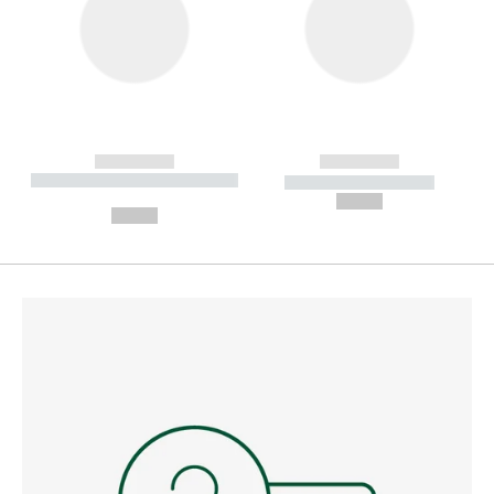
------------
------------
----------- ----------- --------
----------- -----------
---
--,-- €
--,-- €