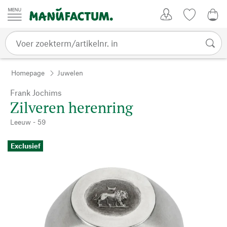
Passer au contenu
Account
Kijklijst
€ 0
Homepage
Juwelen
Frank Jochims
Zilveren herenring
Leeuw - 59
Exclusief