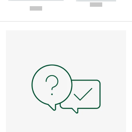
---
--,-- €
--,-- €