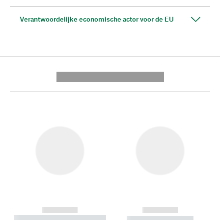
Verantwoordelijke economische actor voor de EU
---------- --------------
------------
------------
----------- ----------- --------
----------- -----------