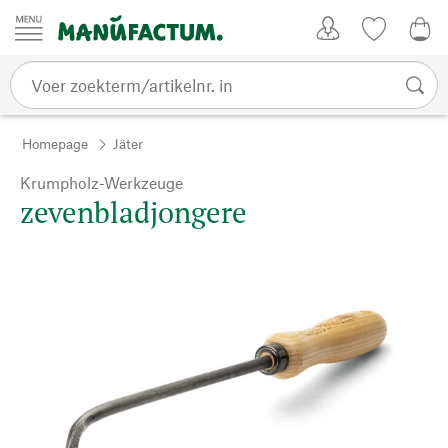
Passer au contenu
Account
Kijklijst
€ 0
Homepage
Jäter
Krumpholz-Werkzeuge
zevenbladjongere