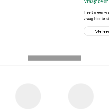
Vraag over
Heeft u een vr
vraag hier te 
Stel ee
---------- --------------