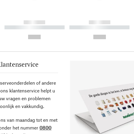
------------
------------
----------- ----------- ----------
----------- ----------- ----------
-
-
--,-- €
--,-- €
lantenservice
eserveonderdelen of andere
ons klantenservice helpt u
 uw vragen en problemen
oonlijk en vakkundig.
ons van maandag tot en met
 onder het nummer
0800