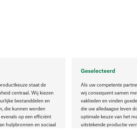
Geselecteerd
productkeuze staat de
Als uw competente partne
eid centraal. Wij kiezen
wij consequent samen met
urlijke bestanddelen en
vaklieden en vinden goede
n, die kunnen worden
die uw alledaagse leven d
 evenals op een efficiënt
optimale keuze van het ma
an hulpbronnen en sociaal
uitstekende productie verr
are productie.