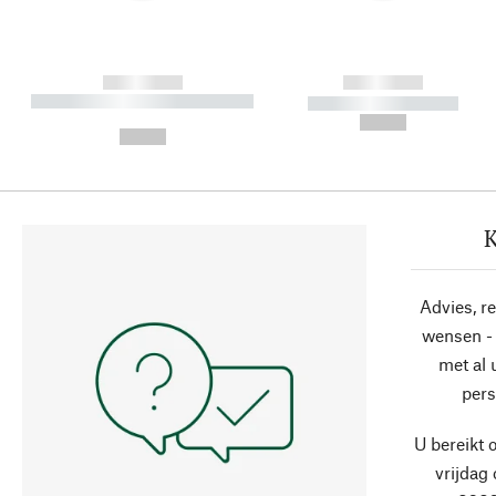
------------
------------
----------- ----------- ----------
----------- -----------
-
--,-- €
--,-- €
K
Advies, r
wensen - 
met al
pers
U bereikt 
vrijdag