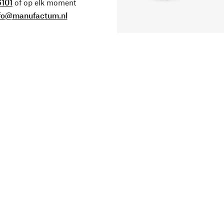
101
of op elk moment
fo@manufactum.nl