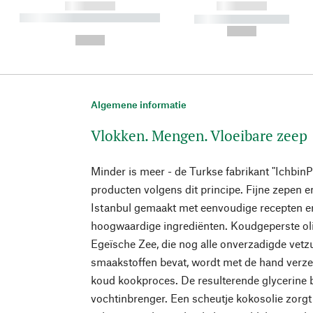
------------
------------
----------- ----------- ----------
----------- -----------
-
--,-- €
--,-- €
Algemene informatie
Vlokken. Mengen. Vloeibare zeep
Minder is meer - de Turkse fabrikant "IchbinP
producten volgens dit principe. Fijne zepen
Istanbul gemaakt met eenvoudige recepten en
hoogwaardige ingrediënten. Koudgeperste olij
Egeïsche Zee, die nog alle onverzadigde vetz
smaakstoffen bevat, wordt met de hand verze
koud kookproces. De resulterende glycerine bli
vochtinbrenger. Een scheutje kokosolie zorgt