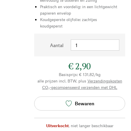
eenvoudig te doseren en zuinig
Praktisch en voordelig: in een lichtgewicht
papieren envelop
Koudgeperste olijfolie: zachtjes
koudgeperst
Aantal
€ 2,90
Basisprijs: € 131,82/kg
alle prijzen incl. BTW, plus
Verzendingskosten
CO₂-gecompenseerd verzenden met DHL
Bewaren
Uitverkocht
,
niet langer beschikbaar