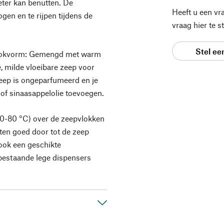
ter kan benutten. De
Heeft u een vr
ogen en te rijpen tijdens de
vraag hier te 
Stel ee
n vlokvorm: Gemengd met warm
, milde vloeibare zeep voor
zeep is ongeparfumeerd en je
 of sinaasappelolie toevoegen.
60-80 °C) over de zeepvlokken
uten goed door tot de zeep
t ook een geschikte
 bestaande lege dispensers