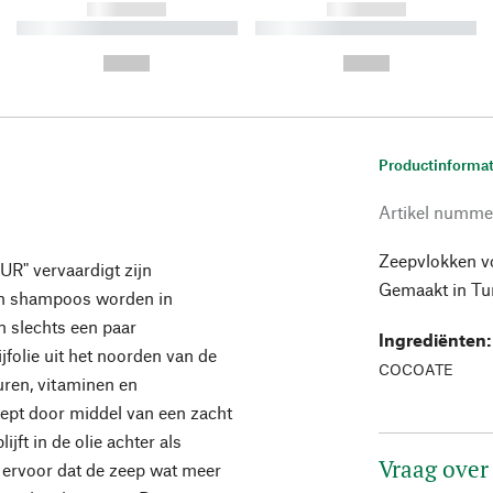
------------
------------
----------- ----------- ----------
----------- ----------- ----------
-
-
--,-- €
--,-- €
Productinformat
Artikel numme
Zeepvlokken v
UR" vervaardigt zijn
Gemaakt in Tur
 en shampoos worden in
 slechts een paar
Ingrediënten
folie uit het noorden van de
COCOATE
uren, vitaminen en
ept door middel van een zacht
jft in de olie achter als
Vraag over
 ervoor dat de zeep wat meer