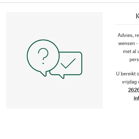
K
Advies, r
wensen - 
met al
pers
U bereikt 
vrijdag
2626
in