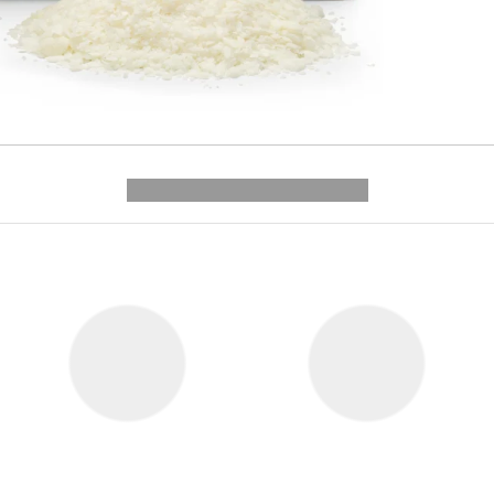
---------- --------------