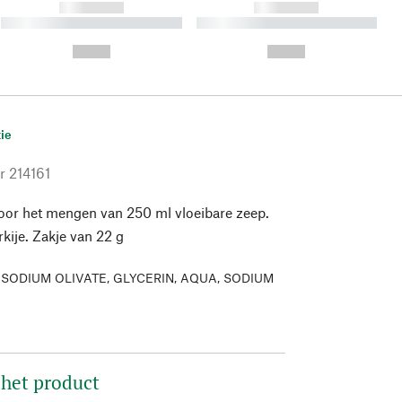
------------
------------
----------- ----------- ----------
----------- ----------- ----------
- -----------
-
--,-- €
--,-- €
ie
r
214161
oor het mengen van 250 ml vloeibare zeep.
kije. Zakje van 22 g
:
SODIUM OLIVATE, GLYCERIN, AQUA, SODIUM
 het product