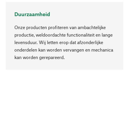
Duurzaamheid
Onze producten profiteren van ambachtelijke
productie, weldoordachte functionaliteit en lange
levensduur. Wij letten erop dat afzonderlijke
onderdelen kan worden vervangen en mechanica
Naar boven
kan worden gerepareerd.
Bewust
Bij onze productkeuze staat de duurzaamheid
centraal. Wij kiezen voor natuurlijke
bestanddelen en materialen, die kunnen worden
verzorgd, evenals op een efficiënt gebruik van