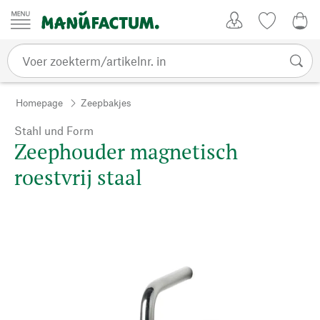
Passer au contenu
Account
Kijklijst
€ 0
Homepage
Zeepbakjes
Stahl und Form
Zeephouder magnetisch
roestvrij staal