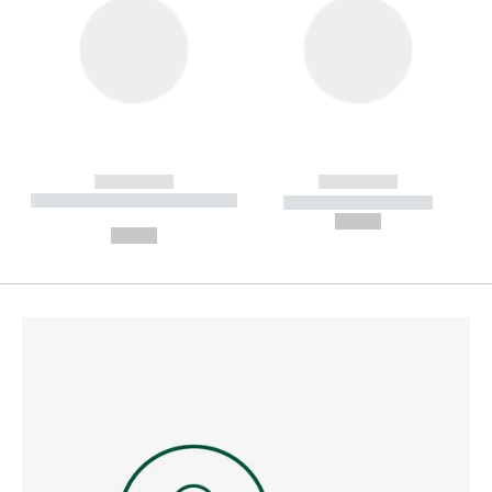
------------
------------
----------- ----------- --------
----------- -----------
---
--,-- €
--,-- €