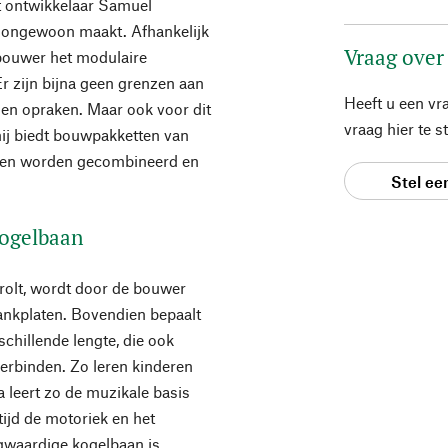
egt ontwikkelaar Samuel
o ongewoon maakt. Afhankelijk
Vraag over
bouwer het modulaire
r zijn bijna geen grenzen aan
Heeft u een vr
en opraken. Maar ook voor dit
vraag hier te 
 hij biedt bouwpakketten van
nnen worden gecombineerd en
Stel ee
kogelbaan
 rolt, wordt door de bouwer
ankplaten. Bovendien bepaalt
schillende lengte, die ook
erbinden. Zo leren kinderen
a leert zo de muzikale basis
tijd de motoriek en het
ogwaardige kogelbaan is