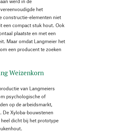
baan werd in de
 vereenvoudigde het
e constructie-elementen niet
 uit een compact stuk hout. Ook
izontaal plaatste en met een
teit. Maar omdat Langmeier het
jd om een producent te zoeken
tung Weizenkorn
 productie van Langmeiers
om psychologische of
den op de arbeidsmarkt,
el. De Xyloba-bouwstenen
eel dicht bij het prototype
eukenhout.