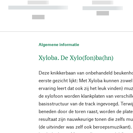
------------
------------
----------- ----------- ----------
----------- -----------
-
--,-- €
--,-- €
Algemene informatie
Xyloba. De Xylo(fon)ba(hn)
Deze knikkerbaan van onbehandeld beukenho
eerste gezicht lijkt: Met Xyloba kunnen zowe
ervaring leert dat ook zij het leuk vinden) m
de xylofoon worden klankplaten van verschill
basisstructuur van de track ingevoegd. Terwij
beneden door de toren raast, worden de plate
resultaat zijn nauwkeurige tonen die zelfs mu
(de uitvinder was zelf ook beroepsmuzikant)