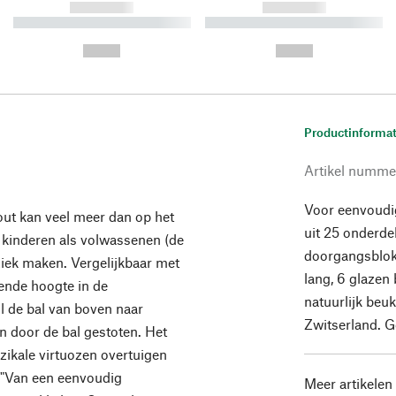
------------
------------
----------- ----------- ----------
----------- ----------- ----------
-
-
--,-- €
--,-- €
Productinformat
Artikel numme
Voor eenvoudi
ut kan veel meer dan op het
uit 25 onderde
l kinderen als volwassenen (de
doorgangsblok, 
uziek maken. Vergelijkbaar met
lang, 6 glazen
ende hoogte in de
natuurlijk beu
l de bal van boven naar
Zwitserland. G
n door de bal gestoten. Het
zikale virtuozen overtuigen
. "Van een eenvoudig
Meer artikelen