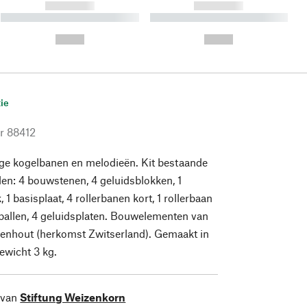
------------
------------
----------- ----------- ----------
----------- ----------- ----------
- -----------
-
--,-- €
--,-- €
ie
r
88412
ge kogelbanen en melodieën. Kit bestaande
len: 4 bouwstenen, 4 geluidsblokken, 1
1 basisplaat, 4 rollerbanen kort, 1 rollerbaan
 ballen, 4 geluidsplaten. Bouwelementen van
kenhout (herkomst Zwitserland). Gemaakt in
ewicht 3 kg.
 van
Stiftung Weizenkorn