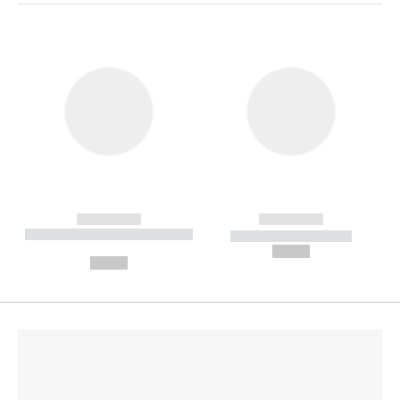
------------
------------
----------- ----------- --------
----------- -----------
---
--,-- €
--,-- €