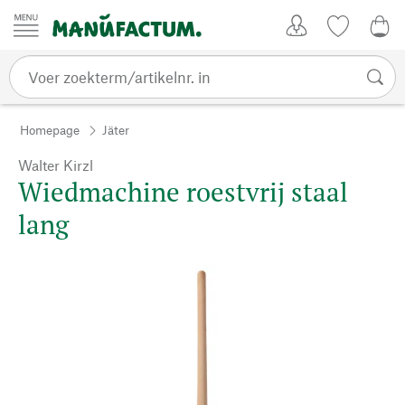
Passer au contenu
Account
Kijklijst
€ 0
Homepage
Jäter
Walter Kirzl
Wiedmachine roestvrij staal
lang