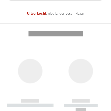
Uitverkocht
,
niet langer beschikbaar
---------- --------------
------------
------------
----------- ----------- --------
----------- -----------
---
--,-- €