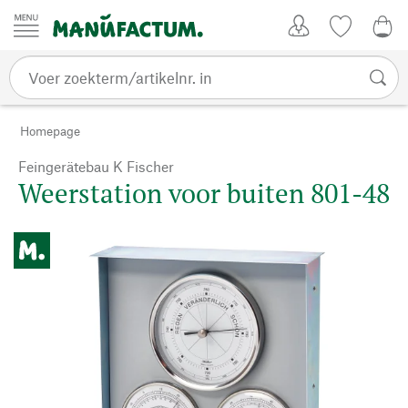
Passer au contenu
Account
Kijklijst
€ 0
Homepage
Feingerätebau K Fischer
Weerstation voor buiten 801-48