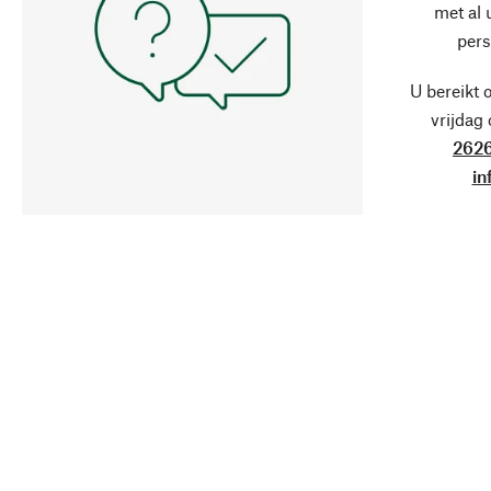
met al
pers
U bereikt 
vrijdag
2626
in