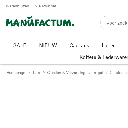
Passer au contenu
Warenhuizen
Nieuwsbrief
SALE
NIEUW
Cadeaus
Heren
Koffers & Lederware
Homepage
Tuin
Groeien & Verzorging
Irrigatie
Tuinsla