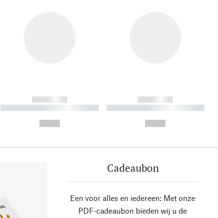
------------
------------
----------- ----------- ----------
----------- ----------- ----------
- -----------
-
--,-- €
--,-- €
Cadeaubon
Een voor alles en iedereen: Met onze
PDF-cadeaubon bieden wij u de