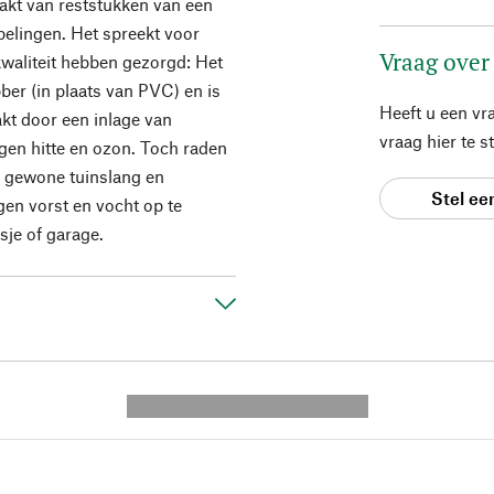
kt van reststukken van een
pelingen. Het spreekt voor
Vraag over
kwaliteit hebben gezorgd: Het
ber (in plaats van PVC) en is
Heeft u een vr
t door een inlage van
vraag hier te 
egen hitte en ozon. Toch raden
w gewone tuinslang en
Stel ee
gen vorst en vocht op te
sje of garage.
---------- --------------