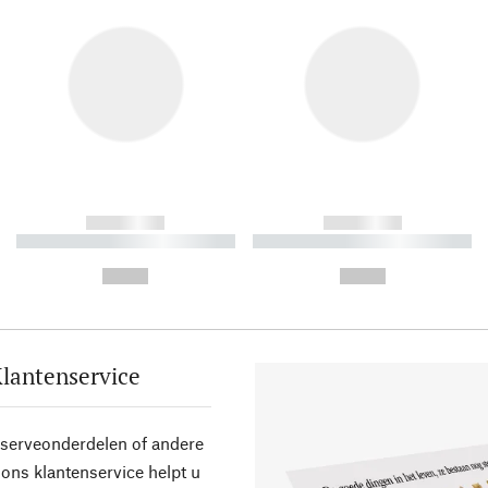
------------
------------
----------- ----------- ----------
----------- ----------- ----------
-
-
--,-- €
--,-- €
lantenservice
eserveonderdelen of andere
ons klantenservice helpt u