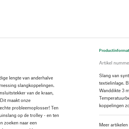
Productinformat
Artikel numme
Slang van synt
ndige lengte van anderhalve
textielinlage.
 messing slangkoppelingen.
Wanddikte 3 m
sluitstekker van de kraan,
Temperatuurbe
. Dit maakt onze
koppelingen z
n echte probleemoplosser! Ten
uinslang op de trolley - en ten
en zoeken naar een
Meer artikelen