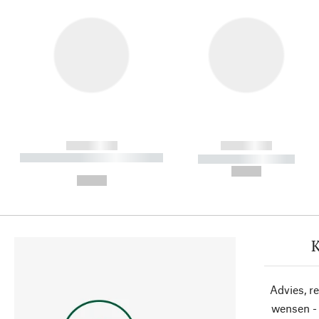
------------
------------
----------- ----------- ----------
----------- -----------
-
--,-- €
--,-- €
K
Advies, r
wensen - 