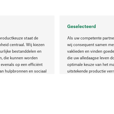
Geselecteerd
productkeuze staat de
Als uw competente partne
eid centraal. Wij kiezen
wij consequent samen met
urlijke bestanddelen en
vaklieden en vinden goede
n, die kunnen worden
die uw alledaagse leven d
 evenals op een efficiënt
optimale keuze van het ma
an hulpbronnen en sociaal
uitstekende productie verr
are productie.