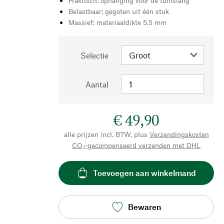
Praktisch: ophanging voor de tuinslang
Belastbaar: gegoten uit één stuk
Massief: materiaaldikte 5,5 mm
Selectie
Aantal
€ 49,90
alle prijzen incl. BTW, plus
Verzendingskosten
CO₂-gecompenseerd verzenden met DHL
Toevoegen aan winkelmand
Bewaren