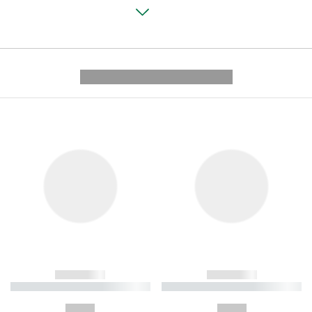
---------- --------------
------------
------------
----------- ----------- ----------
----------- ----------- ----------
-
-
--,-- €
--,-- €