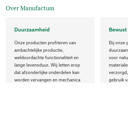
Over Manufactum
Duurzaamheid
Bewust
Onze producten profiteren van
Bij onze 
ambachtelijke productie,
duurzaamh
weldoordachte functionaliteit en
voor natu
lange levensduur. Wij letten erop
materiale
dat afzonderlijke onderdelen kan
verzorgd,
worden vervangen en mechanica
gebruik v
kan worden gerepareerd.
aanvaardb
Uw land