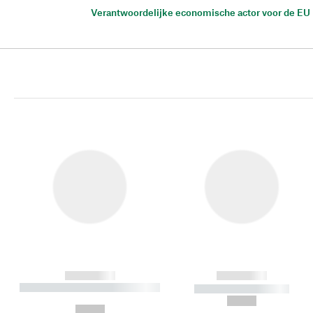
Verantwoordelijke economische actor voor de EU
------------
------------
----------- ----------- ----------
----------- -----------
-
--,-- €
--,-- €