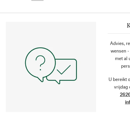
K
Advies, r
wensen - 
met al
pers
U bereikt 
vrijdag
2626
in