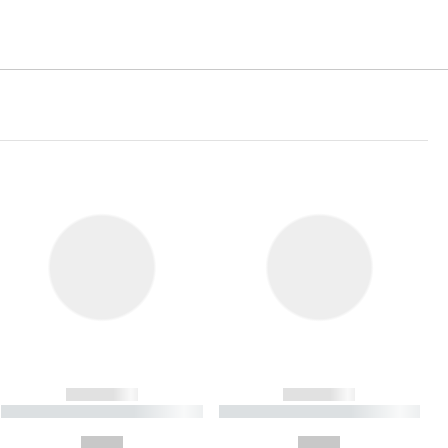
------------
------------
----------- ----------- ----------
----------- ----------- ----------
- -----------
-
--,-- €
--,-- €