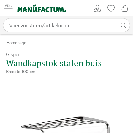
Passer au contenu
Account
Kijklijst
€ 0
Homepage
Gispen
Wandkapstok stalen buis
Breedte 100 cm