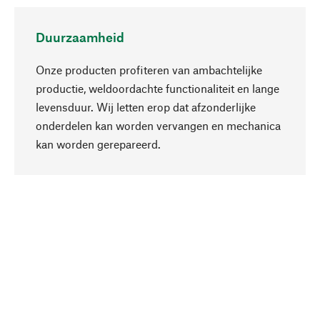
Duurzaamheid
Onze producten profiteren van ambachtelijke
productie, weldoordachte functionaliteit en lange
levensduur. Wij letten erop dat afzonderlijke
onderdelen kan worden vervangen en mechanica
Naar boven
kan worden gerepareerd.
Bewust
Bij onze productkeuze staat de duurzaamheid
centraal. Wij kiezen voor natuurlijke
bestanddelen en materialen, die kunnen worden
verzorgd, evenals op een efficiënt gebruik van