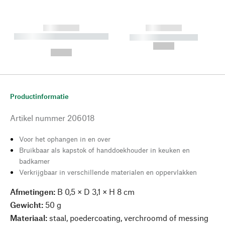
------------
------------
----------- ----------- --------
----------- -----------
---
--,-- €
--,-- €
Productinformatie
Artikel nummer
206018
Voor het ophangen in en over
Bruikbaar als kapstok of handdoekhouder in keuken en
badkamer
Verkrijgbaar in verschillende materialen en oppervlakken
Afmetingen:
B 0,5 × D 3,1 × H 8 cm
Gewicht:
50 g
Materiaal:
staal, poedercoating, verchroomd of messing