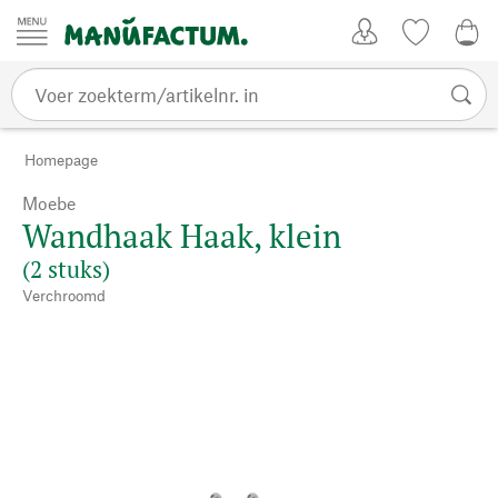
Passer au contenu
Account
Kijklijst
€ 0
Homepage
Moebe
Wandhaak Haak, klein
(2 stuks)
Verchroomd