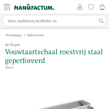
Passer au contenu
Account
Kijklijst
€ 0
Homepage
Bakvormen
de Buyer
Vouwtaartschaal roestvrij staal
geperforeerd
35cm