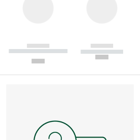
------------
------------
----------- ----------- --------
----------- -----------
---
--,-- €
--,-- €