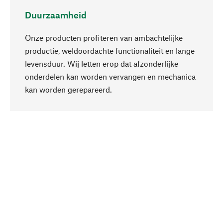
Duurzaamheid
Onze producten profiteren van ambachtelijke
productie, weldoordachte functionaliteit en lange
levensduur. Wij letten erop dat afzonderlijke
onderdelen kan worden vervangen en mechanica
Naar boven
kan worden gerepareerd.
Bewust
Bij onze productkeuze staat de duurzaamheid
centraal. Wij kiezen voor natuurlijke
bestanddelen en materialen, die kunnen worden
verzorgd, evenals op een efficiënt gebruik van
hulpbronnen en sociaal aanvaardbare productie.