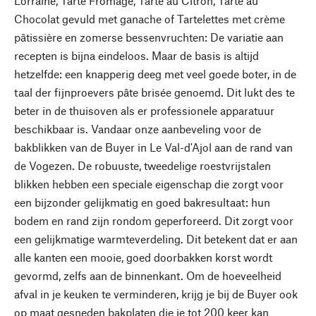
Lorraine, Tarte Fromage, Tarte au Citron, Tarte au
Chocolat gevuld met ganache of Tartelettes met crème
pâtissière en zomerse bessenvruchten: De variatie aan
recepten is bijna eindeloos. Maar de basis is altijd
hetzelfde: een knapperig deeg met veel goede boter, in de
taal der fijnproevers pâte brisée genoemd. Dit lukt des te
beter in de thuisoven als er professionele apparatuur
beschikbaar is. Vandaar onze aanbeveling voor de
bakblikken van de Buyer in Le Val-d'Ajol aan de rand van
de Vogezen. De robuuste, tweedelige roestvrijstalen
blikken hebben een speciale eigenschap die zorgt voor
een bijzonder gelijkmatig en goed bakresultaat: hun
bodem en rand zijn rondom geperforeerd. Dit zorgt voor
een gelijkmatige warmteverdeling. Dit betekent dat er aan
alle kanten een mooie, goed doorbakken korst wordt
gevormd, zelfs aan de binnenkant. Om de hoeveelheid
afval in je keuken te verminderen, krijg je bij de Buyer ook
op maat gesneden bakplaten die je tot 200 keer kan