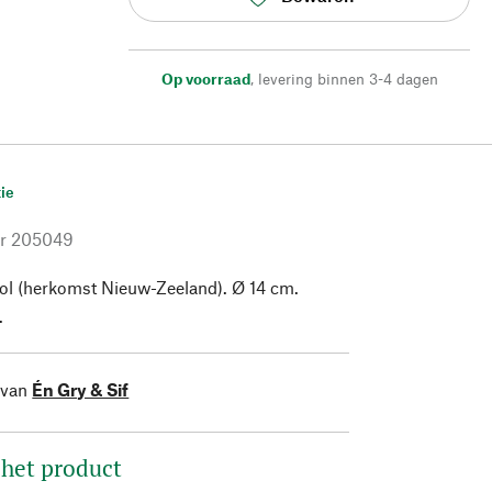
Op voorraad
,
levering binnen 3-4 dagen
ie
r
205049
l (herkomst Nieuw-Zeeland). Ø 14 cm.
.
 van
Én Gry & Sif
 het product