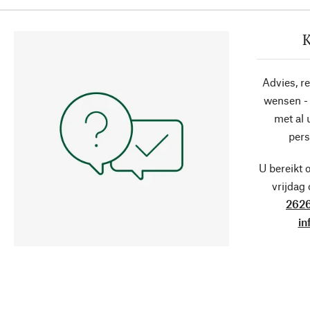
K
Advies, r
wensen - 
met al
pers
U bereikt 
vrijdag
2626
in