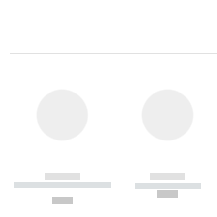
------------
------------
----------- ----------- ----------
----------- -----------
-
--,-- €
--,-- €