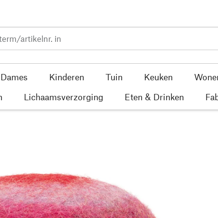
Dames
Kinderen
Tuin
Keuken
Wone
n
Lichaamsverzorging
Eten & Drinken
Fab