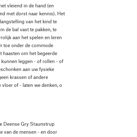
het vleiend in de hand (en
nd met dorst naar kennis). Het
angstelling van het kind te
 de bal vast te pakken, te
vrolijk aan het spelen en leren
f en toe onder de commode
et haasten om het begeerde
 kunnen leggen - of rollen - of
geschonken aan uw fysieke
j geen krassen of andere
vloer of - laten we denken, o
de Deense Gry Staunstrup
e van de mensen - en door