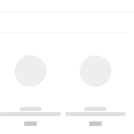
------------
------------
----------- ----------- ----------
----------- ----------- ----------
- -----------
-
--,-- €
--,-- €