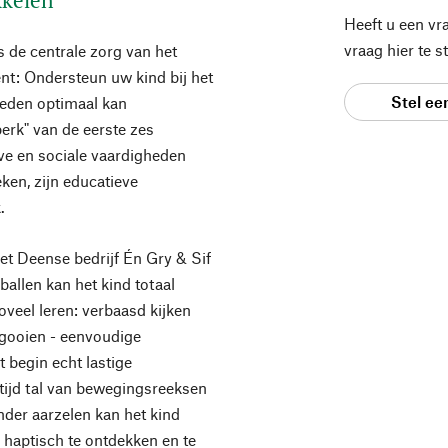
Heeft u een vr
vraag hier te 
s de centrale zorg van het
t: Ondersteun uw kind bij het
Stel ee
kheden optimaal kan
perk" van de eerste zes
ve en sociale vaardigheden
ken, zijn educatieve
.
et Deense bedrijf Én Gry & Sif
ballen kan het kind totaal
veel leren: verbaasd kijken
s gooien - eenvoudige
 begin echt lastige
rtijd tal van bewegingsreeksen
der aarzelen kan het kind
 haptisch te ontdekken en te