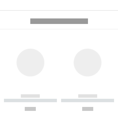
---------- --------------
------------
------------
----------- ----------- ----------
----------- ----------- ----------
-
-
--,-- €
--,-- €