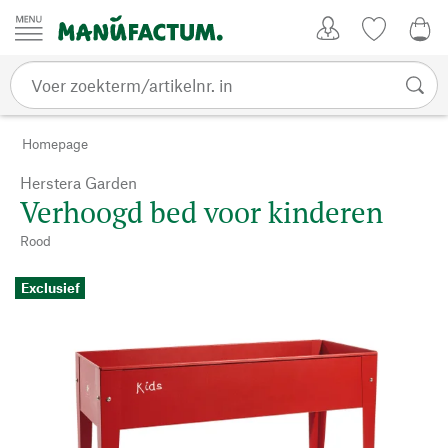
Passer au contenu
Account
Kijklijst
€ 0
Homepage
Herstera Garden
Verhoogd bed voor kinderen
Rood
Exclusief