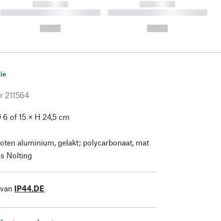
------------
------------
----------- ----------- ----------
----------- ----------- ----------
- -----------
-
--,-- €
--,-- €
ie
r
211564
 6 of 15 × H 24,5 cm
oten aluminium, gelakt; polycarbonaat, mat
s Nolting
 van
IP44.DE