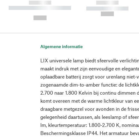
------------
------------
----------- ----------- ----------
----------- -----------
-
--,-- €
--,-- €
Algemene informatie
LIX universele lamp biedt sfeervolle verlicht
maakt indruk met zijn eenvoudige en elegan
oplaadbare batterij zorgt voor urenlang niet-v
zogenaamde dim-to-amber functie: de lichtkleu
2.700 naar 1.800 Kelvin bij continu dimmen d
komt overeen met de warme lichtkleur van een
draagbare metgezel voor avonden in de frisse
gelegenheid daartussen, als leeslamp of sfee
lm, kleurtemperatuur: 1.800-2.700 K, nomina
Beschermingsklasse IP44. Het armatuur bev