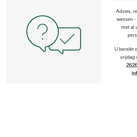
Advies, r
wensen - 
met al
pers
U bereikt 
vrijdag
2626
in