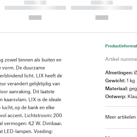
------------
------------
----------- ----------- ----------
----------- ----------- ----------
-
-
--,-- €
--,-- €
Productinformat
Artikel numme
ing zowel binnen als buiten en
te vorm. De duurzame
Afmetingen:
Ø
erblindend licht. LIX heeft de
Gewicht:
1 kg
r verandert gelijktijdig van
Materiaal:
geg
oor aanraking. Dit laatste
Ontwerp:
Klau
 kaarsvlam. LIX is de ideale
 lucht, op de bank en elke
rvol accent. Lichtstroom: 200
Meer artikelen
al vermogen: 4,2 W. Dimbaar.
at LED-lampen. Voeding: