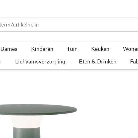
Dames
Kinderen
Tuin
Keuken
Wone
n
Lichaamsverzorging
Eten & Drinken
Fab