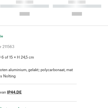
------------
------------
----------- ----------- ----------
----------- ----------- ----------
- -----------
-
--,-- €
--,-- €
ie
r
211563
 6 of 15 × H 24,5 cm
oten aluminium, gelakt; polycarbonaat, mat
s Nolting
 van
IP44.DE