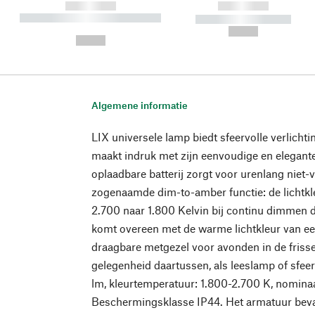
------------
------------
----------- ----------- ----------
----------- -----------
-
--,-- €
--,-- €
Algemene informatie
LIX universele lamp biedt sfeervolle verlicht
maakt indruk met zijn eenvoudige en elegan
oplaadbare batterij zorgt voor urenlang niet-v
zogenaamde dim-to-amber functie: de lichtkleu
2.700 naar 1.800 Kelvin bij continu dimmen d
komt overeen met de warme lichtkleur van een
draagbare metgezel voor avonden in de frisse
gelegenheid daartussen, als leeslamp of sfee
lm, kleurtemperatuur: 1.800-2.700 K, nomina
Beschermingsklasse IP44. Het armatuur bev