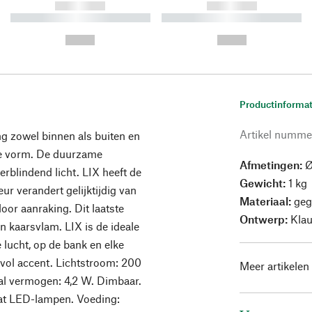
------------
------------
----------- ----------- ----------
----------- ----------- ----------
-
-
--,-- €
--,-- €
Productinformat
Artikel numme
ing zowel binnen als buiten en
te vorm. De duurzame
Afmetingen:
Ø
erblindend licht. LIX heeft de
Gewicht:
1 kg
r verandert gelijktijdig van
Materiaal:
geg
oor aanraking. Dit laatste
Ontwerp:
Klau
 kaarsvlam. LIX is de ideale
 lucht, op de bank en elke
rvol accent. Lichtstroom: 200
Meer artikelen
al vermogen: 4,2 W. Dimbaar.
at LED-lampen. Voeding: