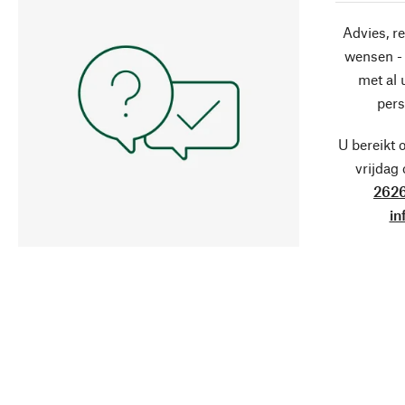
Advies, r
wensen - 
met al
pers
U bereikt 
vrijdag
2626
in