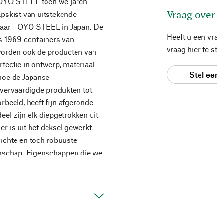
OYO STEEL toen we jaren
Vraag over
skist van uitstekende
 naar TOYO STEEL in Japan. De
Heeft u een vr
ds 1969 containers van
vraag hier te 
 worden ook de producten van
fectie in ontwerp, materiaal
Stel ee
 hoe de Japanse
l vervaardigde produkten tot
rbeeld, heeft fijn afgeronde
el zijn elk diepgetrokken uit
er is uit het deksel gewerkt.
 lichte en toch robuuste
nschap. Eigenschappen die we