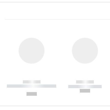
------------
------------
----------- ----------- ----------
----------- -----------
-
--,-- €
--,-- €