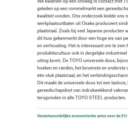
We kwamen op een omweg in contact met T
geleden op een rommelmarkt een gereedschap
kwaliteit vonden. Ons onderzoek leidde ons
werkplaatsuitbater uit Osaka produceert sin
plaatstaal. Zoals bij veel Japanse producten
dit huis gekenmerkt door een hoge eis van per
en verhouding. Het is interessant om te zien
produktiecultuur ook in dergelijke industriee
uiting komt. De TOYO universele doos, bijvoo
hoeken en randen, het bovenste en onderste de
één stuk plaatstaal, en het verbindingsscharni
Dit maakt de universele doos tot een lasloze,
gereedschapskist van indrukwekkend vakma
terugvinden in alle TOYO STEEL producten.
Verantwoordelijke economische actor voor de EU