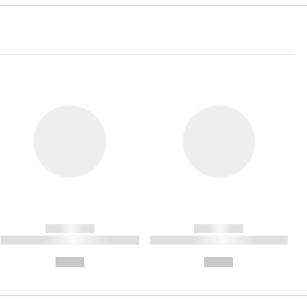
------------
------------
----------- ----------- ----------
----------- ----------- ----------
- -----------
-
--,-- €
--,-- €