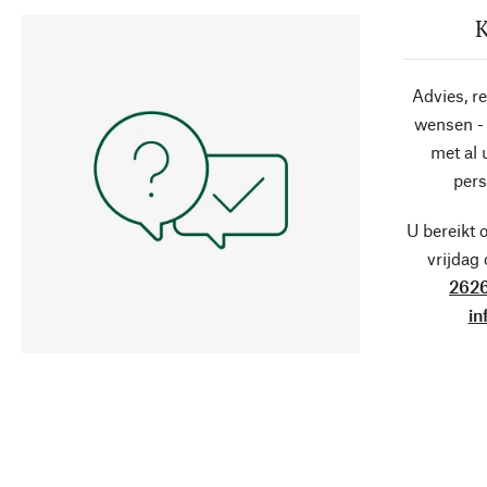
K
Advies, r
wensen - 
met al
pers
U bereikt 
vrijdag
2626
in