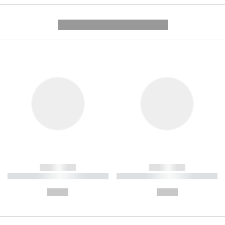
---------- --------------
------------
------------
----------- ----------- ----------
----------- ----------- ----------
-
-
--,-- €
--,-- €