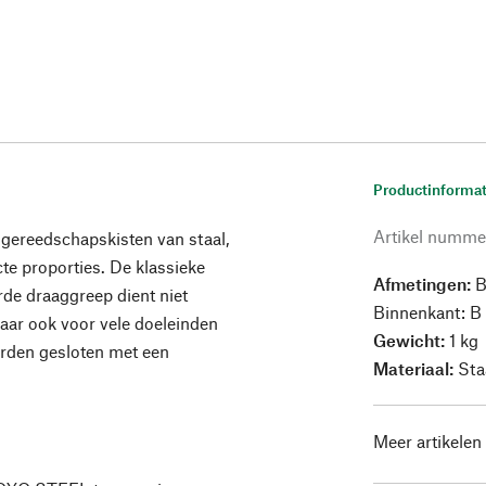
Productinformat
Artikel numme
 gereedschapskisten van staal,
te proporties. De klassieke
Afmetingen:
B
rde draaggreep dient niet
Binnenkant: B 
aar ook voor vele doeleinden
Gewicht:
1 kg
orden gesloten met een
Materiaal:
Sta
Meer artikelen