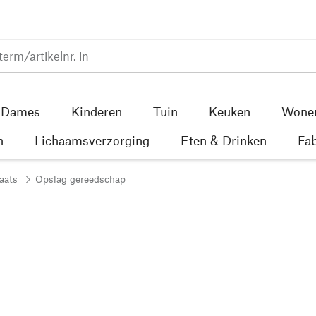
Dames
Kinderen
Tuin
Keuken
Wone
n
Lichaamsverzorging
Eten & Drinken
Fab
aats
Opslag gereedschap