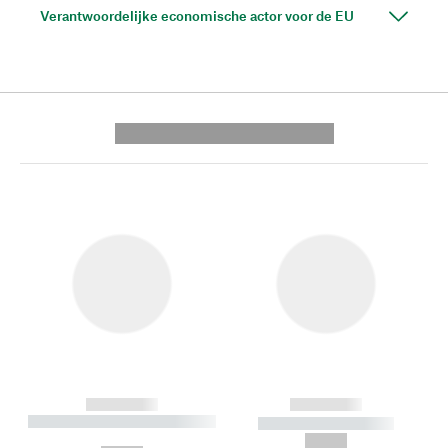
Verantwoordelijke economische actor voor de EU
---------- --------------
------------
------------
----------- ----------- --------
----------- -----------
---
--,-- €