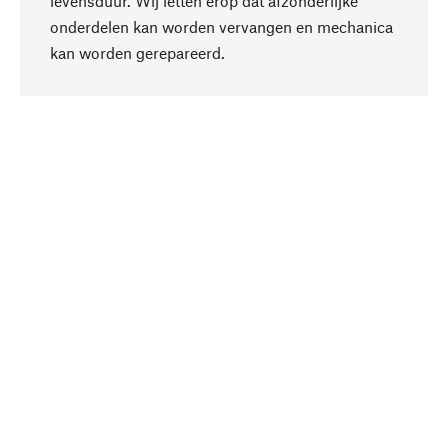
levensduur. Wij letten erop dat afzonderlijke
onderdelen kan worden vervangen en mechanica
Naar boven
kan worden gerepareerd.
Bewust
Bij onze productkeuze staat de duurzaamheid
centraal. Wij kiezen voor natuurlijke
bestanddelen en materialen, die kunnen worden
verzorgd, evenals op een efficiënt gebruik van
hulpbronnen en sociaal aanvaardbare productie.
Geselecteerd