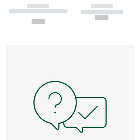
------------
------------
----------- ----------- --------
----------- -----------
---
--,-- €
--,-- €