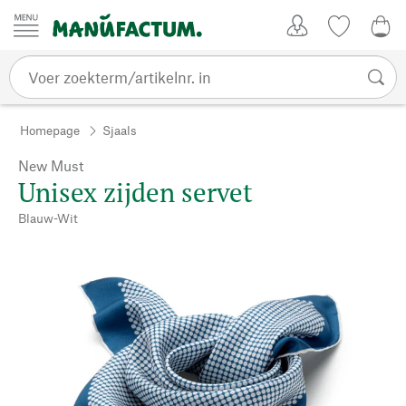
Passer au contenu
Account
Kijklijst
€ 0
Homepage
Sjaals
New Must
Unisex zijden servet
Blauw-Wit