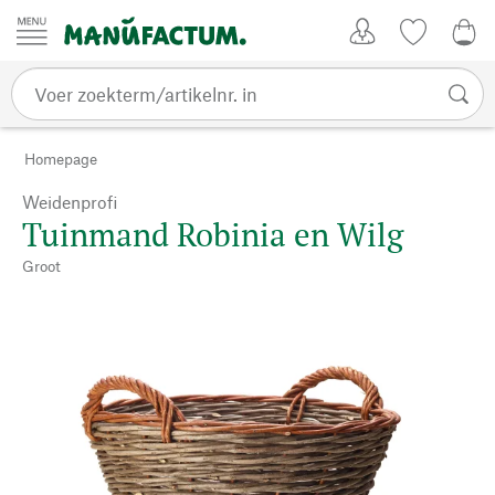
Passer au contenu
Account
Kijklijst
€ 0
Homepage
Weidenprofi
Tuinmand Robinia en Wilg
Groot