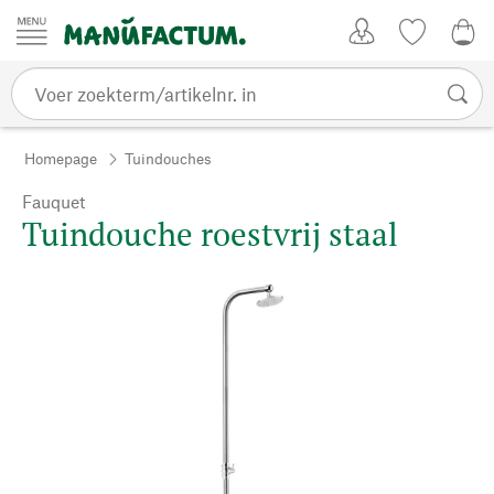
Passer au contenu
Account
Kijklijst
€ 0
Homepage
Tuindouches
Fauquet
Tuindouche roestvrij staal