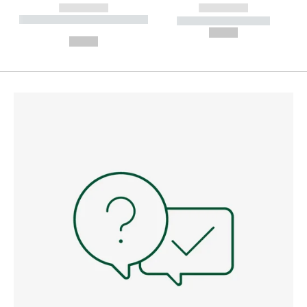
------------
------------
----------- ----------- --------
----------- -----------
---
--,-- €
--,-- €