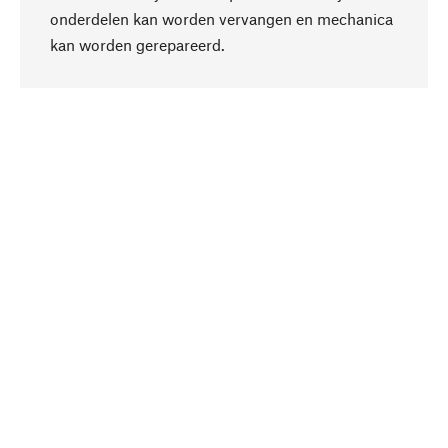
onderdelen kan worden vervangen en mechanica
Naar boven
kan worden gerepareerd.
Bewust
Bij onze productkeuze staat de duurzaamheid
centraal. Wij kiezen voor natuurlijke
bestanddelen en materialen, die kunnen worden
verzorgd, evenals op een efficiënt gebruik van
hulpbronnen en sociaal aanvaardbare productie.
Geselecteerd