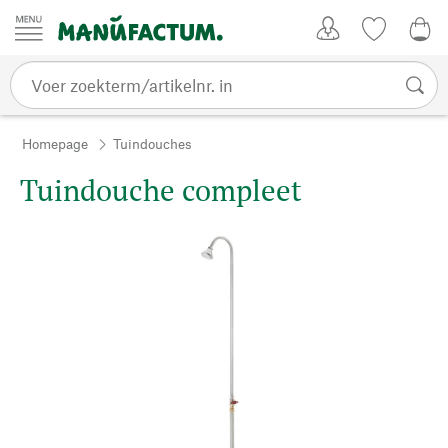
Passer au contenu
Account
Kijklijst
€ 0
Homepage
Tuindouches
Tuindouche compleet