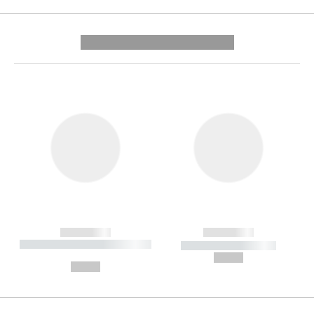
---------- --------------
------------
------------
----------- ----------- --------
----------- -----------
---
--,-- €
--,-- €