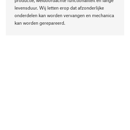
productie, weldoordachte functionaliteit en lange
levensduur. Wij letten erop dat afzonderlijke
onderdelen kan worden vervangen en mechanica
Naar boven
kan worden gerepareerd.
Bewust
Bij onze productkeuze staat de duurzaamheid
centraal. Wij kiezen voor natuurlijke
bestanddelen en materialen, die kunnen worden
verzorgd, evenals op een efficiënt gebruik van
hulpbronnen en sociaal aanvaardbare productie.