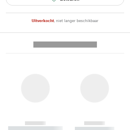
Uitverkocht
,
niet langer beschikbaar
---------- --------------
------------
------------
----------- ----------- --------
----------- -----------