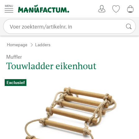
Passer au contenu
Account
Kijklijst
€ 0
Homepage
Ladders
Muffler
Touwladder eikenhout
Exclusief