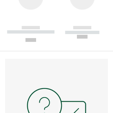
------------
------------
----------- ----------- --------
----------- -----------
---
--,-- €
--,-- €