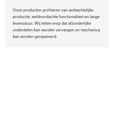
Onze producten profiteren van ambachtelijke
productie, weldoordachte functionaliteit en lange
levensduur. Wij letten erop dat afzonderlijke
onderdelen kan worden vervangen en mechanica
Naar boven
kan worden gerepareerd.
Bewust
Bij onze productkeuze staat de duurzaamheid
centraal. Wij kiezen voor natuurlijke
bestanddelen en materialen, die kunnen worden
verzorgd, evenals op een efficiënt gebruik van
hulpbronnen en sociaal aanvaardbare productie.