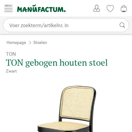
Passer au contenu
Account
Kijklijst
€ 0
Homepage
Stoelen
TON
TON gebogen houten stoel
Zwart