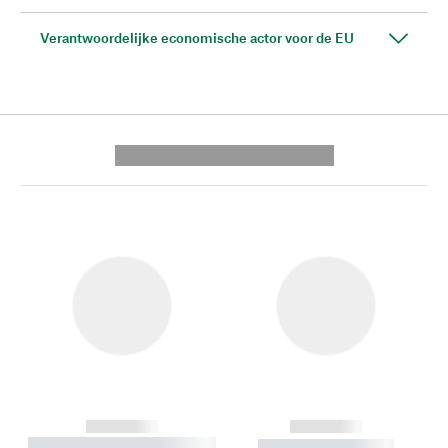
Verantwoordelijke economische actor voor de EU
---------- --------------
------------
------------
----------- ----------- --------
----------- -----------