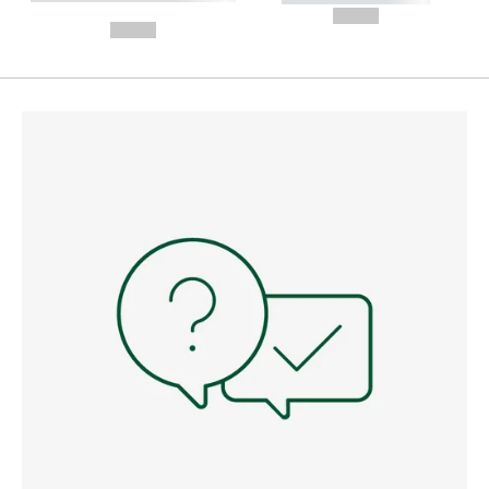
---
--,-- €
--,-- €