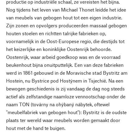
productie op industriële schaal, ze vereisten het bijna.
Nog tijdens het leven van Michael Thonet leidde het idee
van meubels van gebogen hout tot een eigen industrie.
Zijn zonen en opvolgers produceerden massaal gebogen
houten stoelen en richtten talrijke fabrieken op,
voornamelijk in de Oost-Europese regio, die destijds tot
het keizerlijke en koninklijke Oostenrijk behoorde.
Oostenrijk, waar arbeid goedkoop was en de voorraad
beukenhout bijna onuitputtelijk. Een van deze fabrieken
werd in 1861 gebouwd in de Moravische stad Bystritz am
Hostein, nu Bystrice pod Hostýnem in Tsjechië. Na een
bewogen geschiedenis is zij vandaag de dag nog steeds
actief als zelfstandige naamloze vennootschap onder de
naam TON (továrny na ohýbaný nábytek, oftewel
"meubelfabriek van gebogen hout"): Bystritz is de oudste
plaats ter wereld waar meubels worden gemaakt door
hout met de hand te buigen.