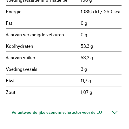
Energie
1085,5 kJ / 260 kcal
Fat
0 g
daarvan verzadigde vetzuren
0 g
Koolhydraten
53,3 g
daarvan suiker
53,3 g
Voedingsvezels
3 g
Eiwit
11,7 g
Zout
1,07 g
Verantwoordelijke economische actor voor de EU