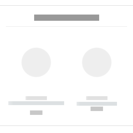
---------- --------------
------------
------------
----------- ----------- --------
----------- -----------
---
--,-- €
--,-- €