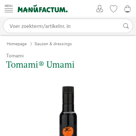
Passer au contenu
Account
Kijklijst
€ 0
Homepage
Sauzen & dressings
Tomami
Tomami® Umami