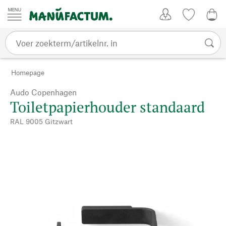
Passer au contenu
Account
Kijklijst
€ 0
Homepage
Audo Copenhagen
Toiletpapierhouder standaard
RAL 9005 Gitzwart