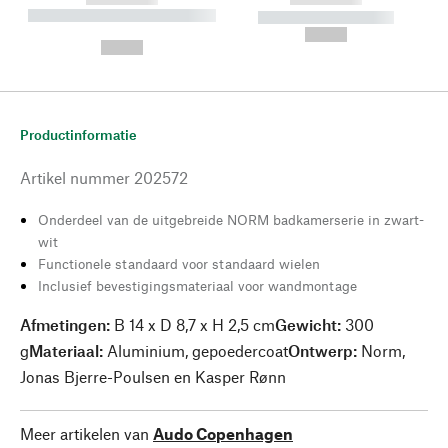
----------- ----------- --------
----------- -----------
---
--,-- €
--,-- €
Productinformatie
Artikel nummer
202572
Onderdeel van de uitgebreide NORM badkamerserie in zwart-
wit
Functionele standaard voor standaard wielen
Inclusief bevestigingsmateriaal voor wandmontage
Afmetingen:
B 14 x D 8,7 x H 2,5 cm
Gewicht:
300
g
Materiaal:
Aluminium, gepoedercoat
Ontwerp:
Norm,
Jonas Bjerre-Poulsen en Kasper Rønn
Meer artikelen van
Audo Copenhagen