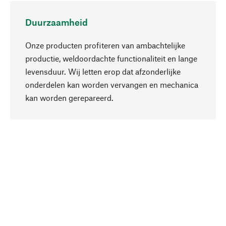
Duurzaamheid
Onze producten profiteren van ambachtelijke
productie, weldoordachte functionaliteit en lange
levensduur. Wij letten erop dat afzonderlijke
onderdelen kan worden vervangen en mechanica
Naar boven
kan worden gerepareerd.
Bewust
Bij onze productkeuze staat de duurzaamheid
centraal. Wij kiezen voor natuurlijke
bestanddelen en materialen, die kunnen worden
verzorgd, evenals op een efficiënt gebruik van