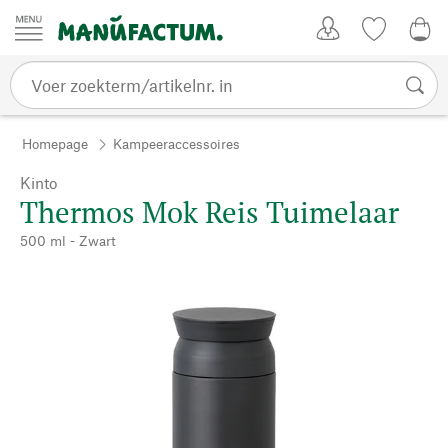
Passer au contenu
Account
Kijklijst
€ 0
Homepage
Kampeeraccessoires
Kinto
Thermos Mok Reis Tuimelaar
500 ml - Zwart