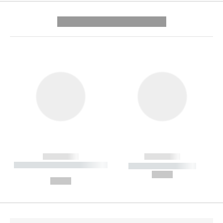
---------- --------------
------------
------------
----------- ----------- --------
----------- -----------
---
--,-- €
--,-- €