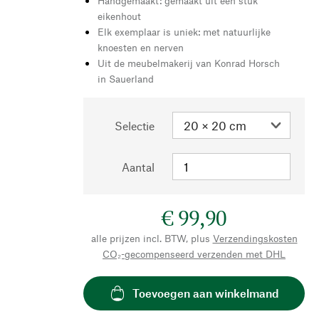
Handgemaakt: gemaakt uit één stuk
eikenhout
Elk exemplaar is uniek: met natuurlijke
knoesten en nerven
Uit de meubelmakerij van Konrad Horsch
in Sauerland
Selectie
Aantal
€ 99,90
alle prijzen incl. BTW, plus
Verzendingskosten
CO₂-gecompenseerd verzenden met DHL
Toevoegen aan winkelmand