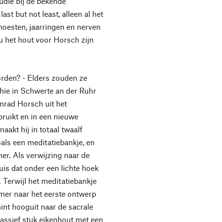
tudie bij de bekende
st but not least, alleen al het
noesten, jaarringen en nerven
ou het hout voor Horsch zijn
den? - Elders zouden ze
hie in Schwerte an der Ruhr
nrad Horsch uit het
bruikt en in een nieuwe
aakt hij in totaal twaalf
als een meditatiebankje, en
er. Als verwijzing naar de
uis dat onder een lichte hoek
. Terwijl het meditatiebankje
rmer naar het eerste ontwerp
hint hooguit naar de sacrale
assief stuk eikenhout met een