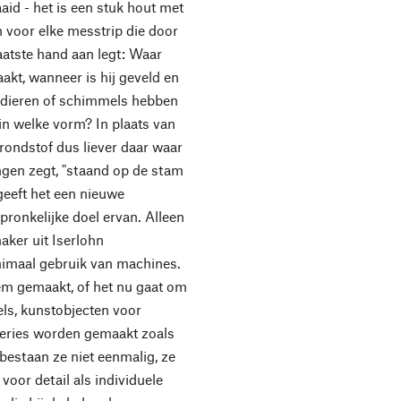
aid - het is een stuk hout met
n voor elke messtrip die door
laatste hand aan legt: Waar
kt, wanneer is hij geveld en
 dieren of schimmels hebben
in welke vorm? In plaats van
grondstof dus liever daar waar
ingen zegt, "staand op de stam
geeft het een nieuwe
ronkelijke doel ervan. Alleen
ker uit Iserlohn
inimaal gebruik van machines.
em gemaakt, of het nu gaat om
els, kunstobjecten voor
 series worden gemaakt zoals
bestaan ze niet eenmalig, ze
oor detail als individuele