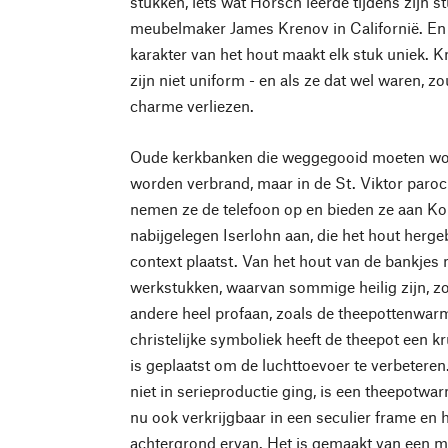
stukken, iets wat Horsch leerde tijdens zijn s
meubelmaker James Krenov in Californië. En la
karakter van het hout maakt elk stuk uniek. K
zijn niet uniform - en als ze dat wel waren, z
charme verliezen.
Oude kerkbanken die weggegooid moeten wor
worden verbrand, maar in de St. Viktor paroc
nemen ze de telefoon op en bieden ze aan Ko
nabijgelegen Iserlohn aan, die het hout herge
context plaatst. Van het hout van de bankjes m
werkstukken, waarvan sommige heilig zijn, zo
andere heel profaan, zoals de theepottenwarm
christelijke symboliek heeft de theepot een kr
is geplaatst om de luchttoevoer te verbeteren
niet in serieproductie ging, is een theepotwa
nu ook verkrijgbaar in een seculier frame en 
achtergrond ervan. Het is gemaakt van een m