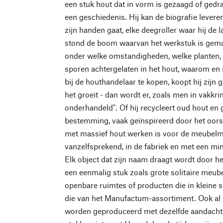
een stuk hout dat in vorm is gezaagd of gedra
een geschiedenis. Hij kan de biografie levere
zijn handen gaat, elke deegroller waar hij de 
stond de boom waarvan het werkstuk is gemaa
onder welke omstandigheden, welke planten,
sporen achtergelaten in het hout, waarom en 
bij de houthandelaar te kopen, koopt hij zijn 
het groeit - dan wordt er, zoals men in vakkr
onderhandeld". Of hij recycleert oud hout en 
bestemming, vaak geïnspireerd door het oorsp
met massief hout werken is voor de meubelma
vanzelfsprekend, in de fabriek en met een m
Elk object dat zijn naam draagt wordt door h
een eenmalig stuk zoals grote solitaire meub
openbare ruimtes of producten die in kleine
die van het Manufactum-assortiment. Ook al 
worden geproduceerd met dezelfde aandacht v