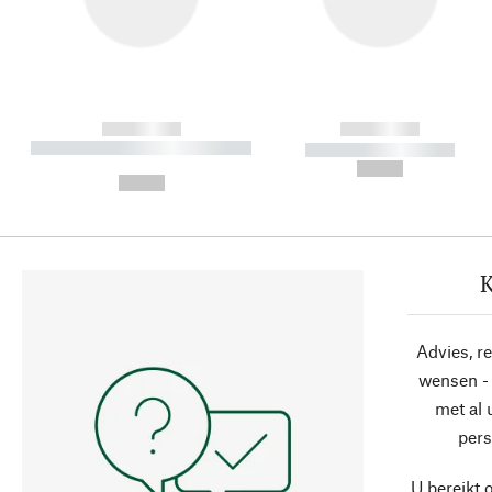
------------
------------
----------- ----------- ----------
----------- -----------
-
--,-- €
--,-- €
K
Advies, r
wensen - 
met al
pers
U bereikt 