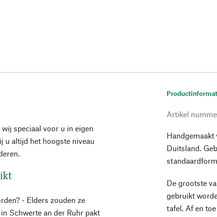
Productinformat
Artikel numme
wij speciaal voor u in eigen
Handgemaakt v
j u altijd het hoogste niveau
Duitsland. Gebr
deren.
standaardform
ikt
De grootste va
gebruikt worde
den? - Elders zouden ze
tafel. Af en to
 in Schwerte an der Ruhr pakt