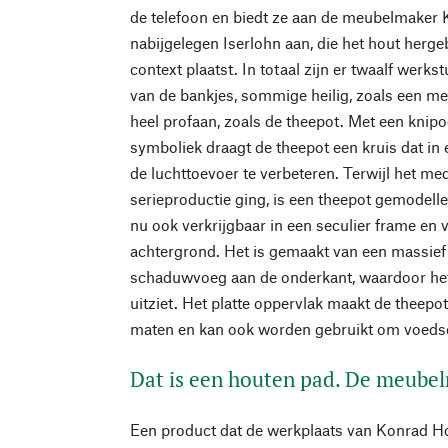
de telefoon en biedt ze aan de meubelmaker 
nabijgelegen Iserlohn aan, die het hout herge
context plaatst. In totaal zijn er twaalf werk
van de bankjes, sommige heilig, zoals een m
heel profaan, zoals de theepot. Met een knipo
symboliek draagt de theepot een kruis dat in 
de luchttoevoer te verbeteren. Terwijl het med
serieproductie ging, is een theepot gemodell
nu ook verkrijgbaar in een seculier frame en ve
achtergrond. Het is gemaakt van een massief
schaduwvoeg aan de onderkant, waardoor het 
uitziet. Het platte oppervlak maakt de theepot
maten en kan ook worden gebruikt om voeds
Dat is een houten pad. De meube
Een product dat de werkplaats van Konrad Hor