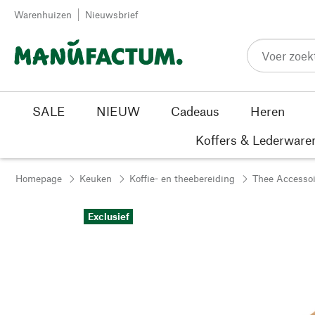
Passer au contenu
Warenhuizen
Nieuwsbrief
SALE
NIEUW
Cadeaus
Heren
Koffers & Lederware
Homepage
Keuken
Koffie- en theebereiding
Thee Accessoi
Exclusief