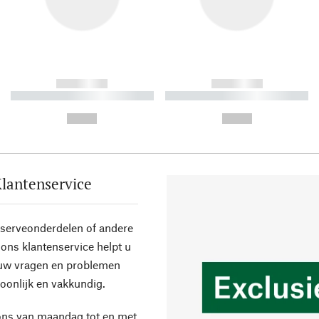
------------
------------
----------- ----------- ----------
----------- ----------- ----------
-
-
--,-- €
--,-- €
lantenservice
eserveonderdelen of andere
ons klantenservice helpt u
 uw vragen en problemen
oonlijk en vakkundig.
ons van maandag tot en met