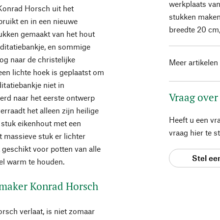
werkplaats van
Konrad Horsch uit het
stukken maken
bruikt en in een nieuwe
breedte 20 cm,
stukken gemaakt van het hout
editatiebankje, en sommige
og naar de christelijke
Meer artikelen
een lichte hoek is geplaatst om
itatiebankje niet in
Vraag over
eerd naar het eerste ontwerp
rraadt het alleen zijn heilige
Heeft u een vr
 stuk eikenhout met een
vraag hier te 
massieve stuk er lichter
 geschikt voor potten van alle
Stel ee
el warm te houden.
lmaker Konrad Horsch
sch verlaat, is niet zomaar