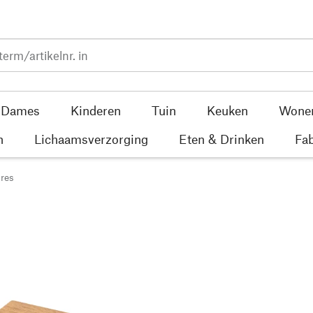
Dames
Kinderen
Tuin
Keuken
Wone
n
Lichaamsverzorging
Eten & Drinken
Fab
res