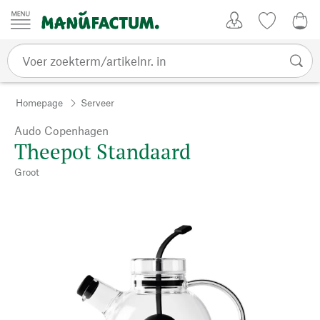
Passer au contenu
Account
Kijklijst
€ 0
Homepage
Serveer
Audo Copenhagen
Theepot Standaard
Groot