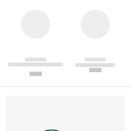
------------
------------
----------- ----------- --------
----------- -----------
---
--,-- €
--,-- €