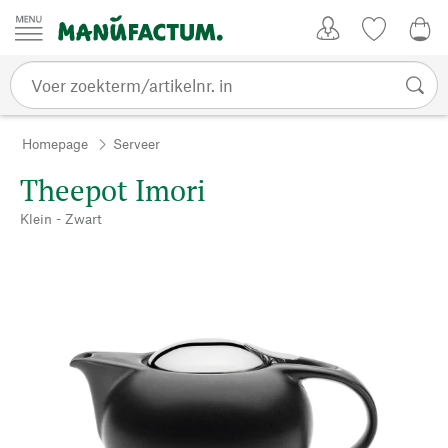
Passer au contenu
Account
Kijklijst
€ 0
Homepage
Serveer
Theepot Imori
Klein - Zwart