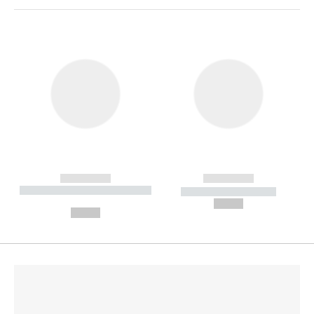
------------
------------
----------- ----------- --------
----------- -----------
---
--,-- €
--,-- €