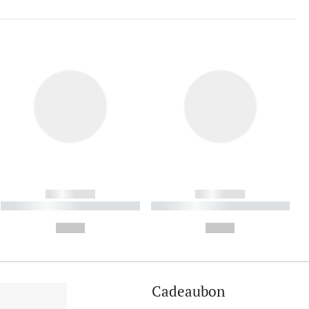
------------
------------
----------- ----------- ----------
----------- ----------- ----------
- -----------
-
--,-- €
--,-- €
Cadeaubon