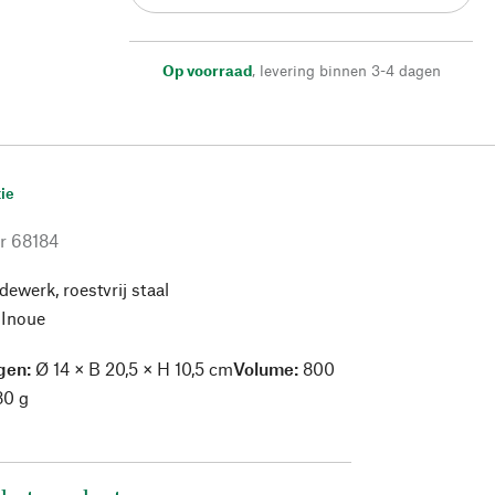
Op voorraad
,
levering binnen 3-4 dagen
ie
r
68184
ewerk, roestvrij staal
 Inoue
gen:
Ø 14 × B 20,5 × H 10,5 cm
Volume:
800
0 g