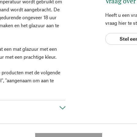
Vraag over
temperatuur wordt gebruikt om
e hand wordt aangebracht. De
Heeft u een vr
gedurende ongeveer 18 uur
vraag hier te 
maken en het glazuur aan te
Stel ee
aat een mat glazuur met een
ur met een prachtige kleur.
e producten met de volgende
el", "aangenaam om aan te
---------- --------------