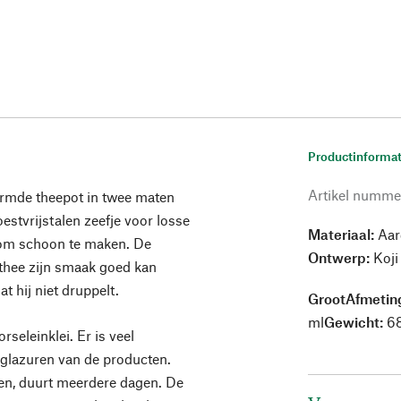
Productinformat
Artikel numme
vormde theepot in twee maten
estvrijstalen zeefje voor losse
Materiaal:
Aard
 om schoon te maken. De
Ontwerp:
Koji
 thee zijn smaak goed kan
t hij niet druppelt.
Groot
Afmetin
ml
Gewicht:
68
seleinklei. Er is veel
 glazuren van de producten.
oven, duurt meerdere dagen. De