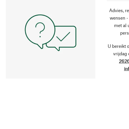
Advies, r
wensen - 
met al
pers
U bereikt 
vrijdag
2626
in