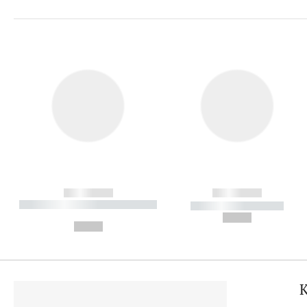
------------
------------
----------- ----------- ----------
----------- -----------
-
--,-- €
--,-- €
K