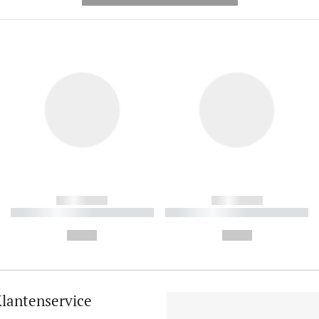
------------
------------
----------- ----------- ----------
----------- ----------- ----------
-
-
--,-- €
--,-- €
lantenservice