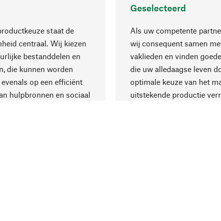
Geselecteerd
productkeuze staat de
Als uw competente partne
eid centraal. Wij kiezen
wij consequent samen met
urlijke bestanddelen en
vaklieden en vinden goede
n, die kunnen worden
die uw alledaagse leven d
 evenals op een efficiënt
optimale keuze van het ma
an hulpbronnen en sociaal
uitstekende productie verr
are productie.
Levering & Beta