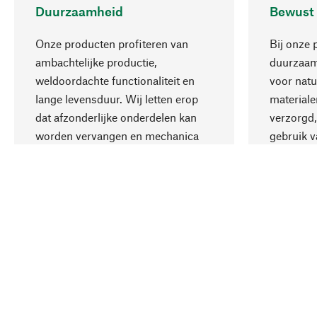
Duurzaamheid
Bewust
Onze producten profiteren van
Bij onze 
ambachtelijke productie,
duurzaamh
weldoordachte functionaliteit en
voor natu
lange levensduur. Wij letten erop
materiale
dat afzonderlijke onderdelen kan
verzorgd,
worden vervangen en mechanica
gebruik v
kan worden gerepareerd.
aanvaardb
Uw land
Nederland
Contact
Dienst