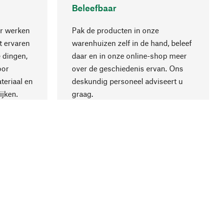
Beleefbaar
r werken
Pak de producten in onze
 ervaren
warenhuizen zelf in de hand, beleef
 dingen,
daar en in onze online-shop meer
Naar boven
oor
over de geschiedenis ervan. Ons
teriaal en
deskundig personeel adviseert u
ijken.
graag.
ling
Bedrijf