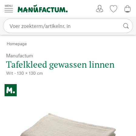
Passer au contenu
Account
Kijklijst
€ 0
Homepage
Manufactum
Tafelkleed gewassen linnen
Wit - 130 × 130 cm