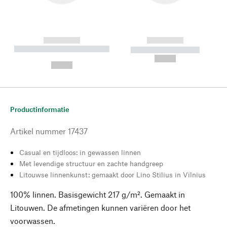
------------
------------
----------- ----------- --------
----------- -----------
---
--,-- €
--,-- €
Productinformatie
Artikel nummer
17437
Casual en tijdloos: in gewassen linnen
Met levendige structuur en zachte handgreep
Litouwse linnenkunst: gemaakt door Lino Stilius in Vilnius
100% linnen. Basisgewicht 217 g/m². Gemaakt in
Litouwen. De afmetingen kunnen variëren door het
voorwassen.