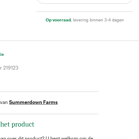
Op voorraad
,
levering binnen 3-4 dagen
ie
r
219123
 van
Summerdown Farms
 het product
aag over dit product? U bent welkom om de