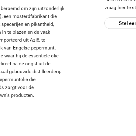
vraag hier te 
beroemd om zijn uitzonderlijk
, een mosterdfabrikant die
Stel ee
 specerijen en pikantheid,
 in te blazen en de vaak
porteerd uit Azië, te
ak van Engelse pepermunt.
e waar hij de essentiële olie
rect na de oogst uit de
iaal gebouwde distilleerderij.
pepermuntolie die
ds zorgt voor de
wn's producten.