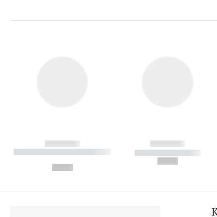
------------
------------
----------- ----------- ----------
----------- -----------
-
--,-- €
--,-- €
K