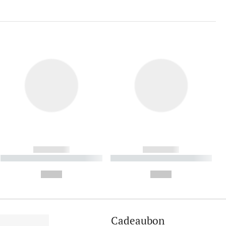
------------
------------
----------- ----------- ----------
----------- ----------- ----------
- -----------
-
--,-- €
--,-- €
Cadeaubon