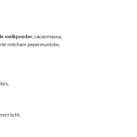
lle melkpoeder
, cacaomassa,
zwarte mitcham pepermuntolie,
da's.
ect licht.