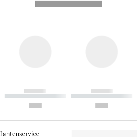
---------- --------------
------------
------------
----------- ----------- ----------
----------- ----------- ----------
-
-
--,-- €
--,-- €
lantenservice