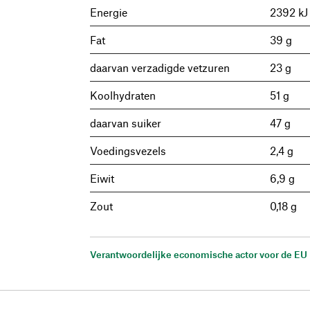
Energie
2392 kJ
Fat
39 g
daarvan verzadigde vetzuren
23 g
Koolhydraten
51 g
daarvan suiker
47 g
Voedingsvezels
2,4 g
Eiwit
6,9 g
Zout
0,18 g
Verantwoordelijke economische actor voor de EU