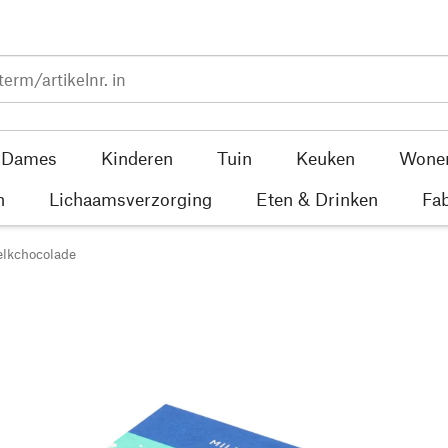
Dames
Kinderen
Tuin
Keuken
Wone
n
Lichaamsverzorging
Eten & Drinken
Fab
lkchocolade