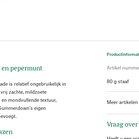
Productinformat
 en pepermunt
Artikel numme
80 g staaf
 is relatief ongebruikelijk in
vrij zachte, mildzoete
e en mondvullende textuur,
Meer artikelen
n Summerdown's eigen
toevoegt.
Vraag over
lazen
Heeft u een vr