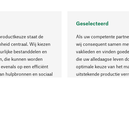
Geselecteerd
productkeuze staat de
Als uw competente partne
eid centraal. Wij kiezen
wij consequent samen met
urlijke bestanddelen en
vaklieden en vinden goede
n, die kunnen worden
die uw alledaagse leven d
 evenals op een efficiënt
optimale keuze van het ma
an hulpbronnen en sociaal
uitstekende productie verr
are productie.