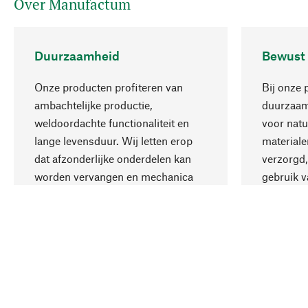
Over Manufactum
Duurzaamheid
Bewust
Onze producten profiteren van
Bij onze 
ambachtelijke productie,
duurzaamh
weldoordachte functionaliteit en
voor natu
lange levensduur. Wij letten erop
materiale
dat afzonderlijke onderdelen kan
verzorgd,
worden vervangen en mechanica
gebruik v
kan worden gerepareerd.
aanvaardb
Uw land