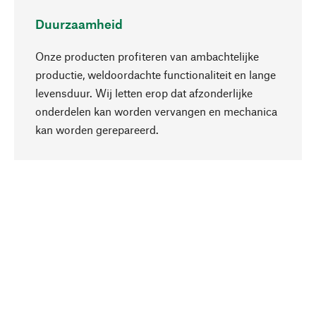
Duurzaamheid
Onze producten profiteren van ambachtelijke
productie, weldoordachte functionaliteit en lange
levensduur. Wij letten erop dat afzonderlijke
onderdelen kan worden vervangen en mechanica
Naar boven
kan worden gerepareerd.
Bewust
Bij onze productkeuze staat de duurzaamheid
centraal. Wij kiezen voor natuurlijke
bestanddelen en materialen, die kunnen worden
verzorgd, evenals op een efficiënt gebruik van
hulpbronnen en sociaal aanvaardbare productie.