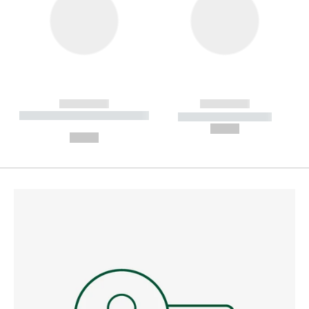
------------
------------
----------- ----------- --------
----------- -----------
---
--,-- €
--,-- €