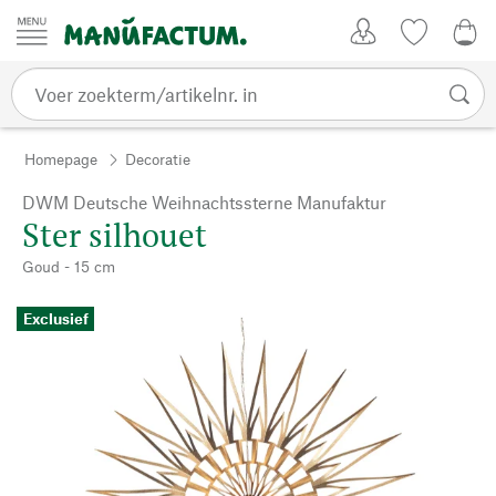
Passer au contenu
Account
Kijklijst
€ 0
Homepage
Decoratie
DWM Deutsche Weihnachtssterne Manufaktur
Ster silhouet
Goud - 15 cm
Exclusief