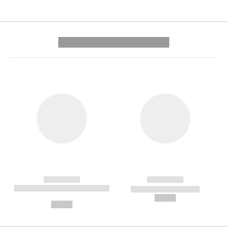
---------- --------------
------------
------------
----------- ----------- --------
----------- -----------
---
--,-- €
--,-- €