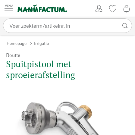
Passer au contenu
Account
Kijklijst
€ 0
Homepage
Irrigatie
Boutté
Spuitpistool met
sproeierafstelling